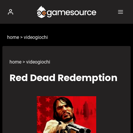
Salta
al
contenuto
home
>
videogiochi
home
>
videogiochi
Red Dead Redemption