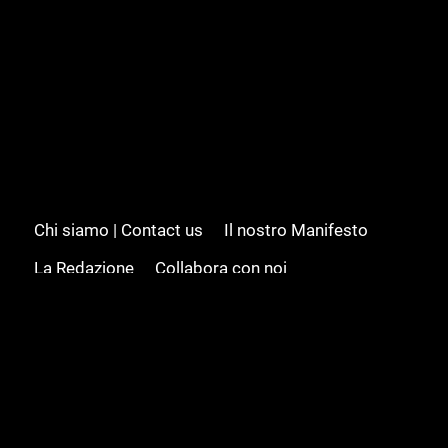
Chi siamo | Contact us
Il nostro Manifesto
La Redazione
Collabora con noi
Advertising/Pubblicità
Modifica il consenso
Cookie policy
Privacy policy
Feed RSS
Sitemap