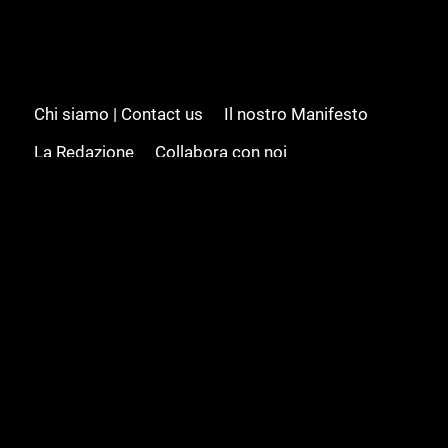
Chi siamo | Contact us
Il nostro Manifesto
La Redazione
Collabora con noi
Advertising/Pubblicità
Modifica il consenso
Cookie policy
Privacy policy
Feed RSS
Sitemap