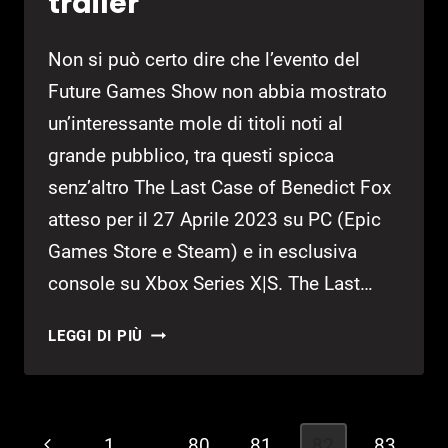
trailer
Non si può certo dire che l’evento del
Future Games Show non abbia mostrato
un’interessante mole di titoli noti al
grande pubblico, tra questi spicca
senz’altro The Last Case of Benedict Fox
atteso per il 27 Aprile 2023 su PC (Epic
Games Store e Steam) e in esclusiva
console su Xbox Series X|S. The Last…
THE
LEGGI DI PIÙ
LAST
CASE
OF
BENEDICT
Navigazione
Pagina
1
…
80
81
82
83