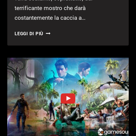
terrificante mostro che darà
costantemente la caccia a…
AMENSIA:
LEGGI DI PIÙ
THE
BUNKER
MOSTRATA
UNA
TERRIFICANTE
CLIP