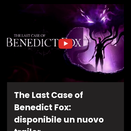
THE
LEGEND
OF
ZELDA:
TEARS
OF
THE
KINGDOM
The Last Case of
Benedict Fox:
disponibile un nuovo