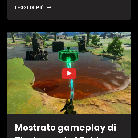
STREET
LEGGI DI PIÙ
FIGHTER
6:
CAMMY
SI
MOSTRA
IN
AZIONE
Mostrato gameplay di