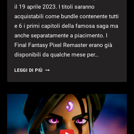
il 19 aprile 2023. I titoli saranno
acquistabili come bundle contenente tutti
e 6 i primi capitoli della famosa saga ma
anche separatamente a piacimento. I
Final Fantasy Pixel Remaster erano già
disponibili da qualche mese per…
FINAL
LEGGI DI PIÙ
FANTASY
PIXEL
REMASTER
ARRIVA
SU
SWITCH
E
PS