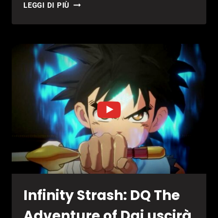
I
LEGGI DI PIÙ
GIOCHI
IN
USCITA
AD
APRILE
2023
Infinity Strash: DQ The
Adventure of Dai uscirà