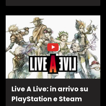
STRASH:
DQ
THE
ADVENTURE
OF
DAI
USCIRÀ
IN
AUTUNNO
Live A Live: in arrivo su
PlayStation e Steam