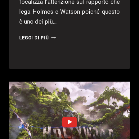
focalizza l’attenzione sul rapporto che
lega Holmes e Watson poiché questo
è uno dei più…
SHERLOCK
LEGGI DI PIÙ
HOLMES:
THE
AWAKENED
–
NUOVO
TRAILER