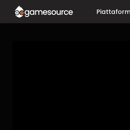
Salta
Piattafor
al
contenuto