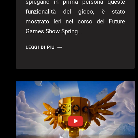
spiegano in prima persona queste
funzionalità del gioco, è stato
mostrato ieri nel corso del Future
Games Show Spring…
INCANTESIMI
LEGGI DI PIÙ
E
FUOCO
NEL
NUOVO
TRAILER
DI
WITCHFIRE