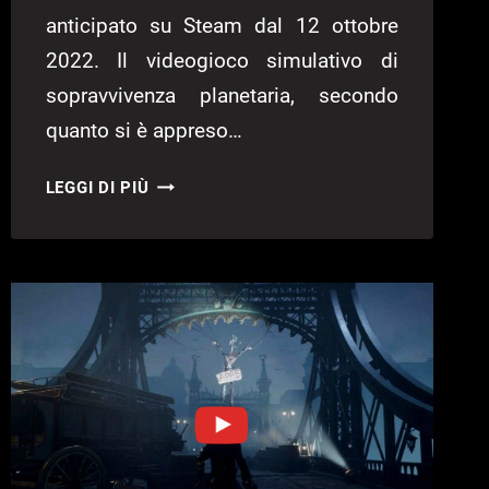
anticipato su Steam dal 12 ottobre
2022. Il videogioco simulativo di
sopravvivenza planetaria, secondo
quanto si è appreso…
STRANDED:
LEGGI DI PIÙ
ALIEN
DAWN
–
ANNUNCIATA
LA
DATA
D’USCITA