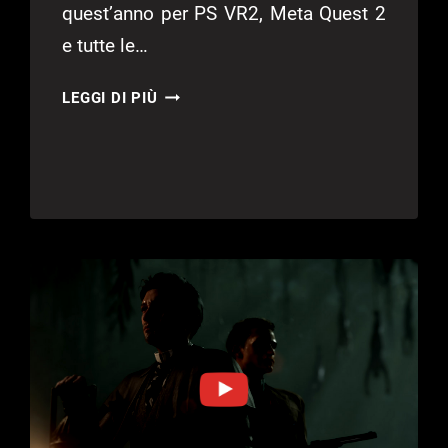
quest’anno per PS VR2, Meta Quest 2
e tutte le…
ANOTHER
LEGGI DI PIÙ
FISHERMAN’S
TALE
–
NUOVO
TRAILER