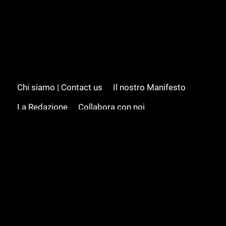
Chi siamo | Contact us
Il nostro Manifesto
La Redazione
Collabora con noi
Advertising/Pubblicità
Modifica il consenso
Cookie policy
Privacy policy
Feed RSS
Sitemap