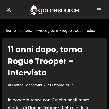
Salta
al
contenuto
home
>
editoriali
>
videogiochi
>
rogue trooper redux
11 anni dopo, torna
Rogue Trooper –
Intervista
Di
Matteo Scannavini
23 Ottobre 2017
In concomitanza con l’uscita negli store
digitali di
Rogue Trooper Redux
, e della