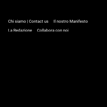
Chi siamo | Contact us
Il nostro Manifesto
La Redazione
Collabora con noi
Advertising/Pubblicità
Modifica il consenso
Cookie policy
Privacy policy
Feed RSS
Sitemap
© 2008 - 2026 Gamesource Italia