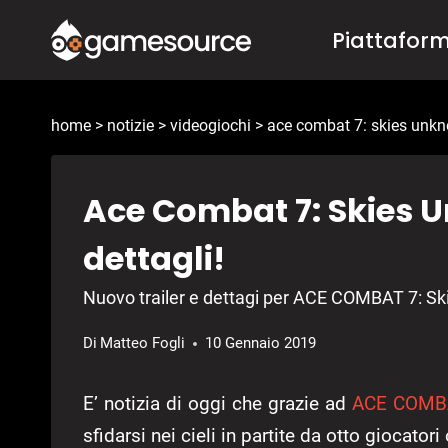
Salta
Piattafor
al
contenuto
home
>
notizie
>
videogiochi
>
ace combat 7: skies unk
Ace Combat 7: Skies U
dettagli!
Nuovo trailer e dettagi per ACE COMBAT 7: S
Di
Matteo Fogli
10 Gennaio 2019
E’ notizia di oggi che grazie ad
ACE COMBA
sfidarsi nei cieli in partite da otto giocatori 