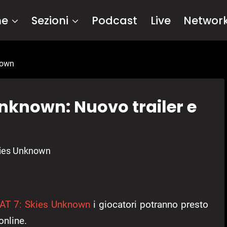
me
Sezioni
Podcast
Live
Networ
nown
nknown: Nuovo trailer e
kies Unknown
T 7: Skies Unknown
i giocatori potranno presto
online.