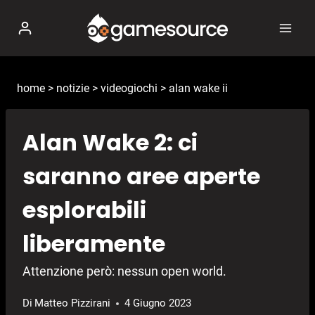
Salta
al
contenuto
home
>
notizie
>
videogiochi
>
alan wake ii
Alan Wake 2: ci
saranno aree aperte
esplorabili
liberamente
Attenzione però: nessun open world.
Di
Matteo Pizzirani
4 Giugno 2023