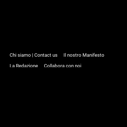
Chi siamo | Contact us
Il nostro Manifesto
La Redazione
Collabora con noi
Advertising/Pubblicità
Modifica il consenso
Cookie policy
Privacy policy
Feed RSS
Sitemap