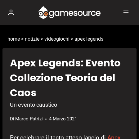
Salta
al
contenuto
home
>
notizie
>
videogiochi
>
apex legends
Apex Legends: Evento
Collezione Teoria del
Caos
Un evento caustico
Di
Marco Patrizi
4 Marzo 2021
Per celebrare il tanto atteso lancio di
Apex