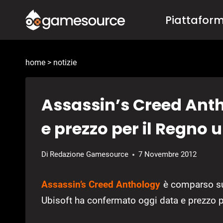
Salta
Piattafor
al
contenuto
home
>
notizie
Assassin’s Creed Ant
e prezzo per il Regno u
Di
Redazione Gamesource
7 Novembre 2012
Assassin’s Creed Anthology
è comparso sui 
Ubisoft ha confermato oggi data e prezzo pe