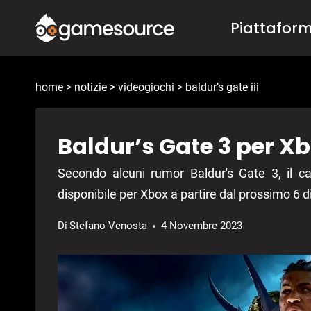
Salta
Piattafor
al
contenuto
home
>
notizie
>
videogiochi
>
baldur’s gate iii
Baldur’s Gate 3 per X
Secondo alcuni rumor Baldur's Gate 3, il c
disponibile per Xbox a partire dal prossimo 6
Di
Stefano Venosta
4 Novembre 2023