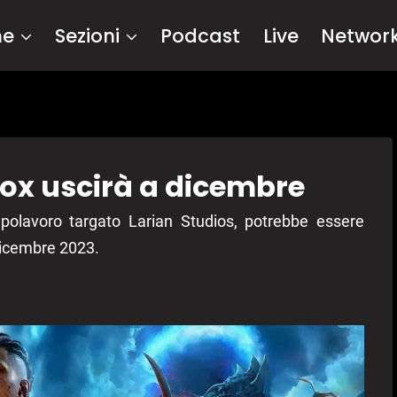
me
Sezioni
Podcast
Live
Networ
box uscirà a dicembre
apolavoro targato Larian Studios, potrebbe essere
 dicembre 2023.