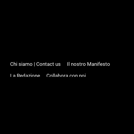
Chi siamo | Contact us
Il nostro Manifesto
La Redazione
Collabora con noi
Advertising/Pubblicità
Modifica il consenso
Cookie policy
Privacy policy
Feed RSS
Sitemap