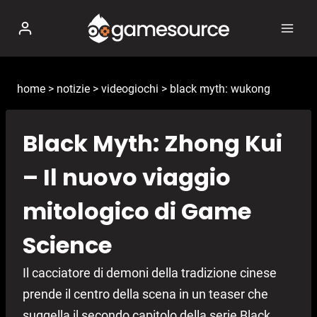
Salta
al
contenuto
home
>
notizie
>
videogiochi
>
black myth: wukong
Black Myth: Zhong Kui
– Il nuovo viaggio
mitologico di Game
Science
Il cacciatore di demoni della tradizione cinese
prende il centro della scena in un teaser che
suggella il secondo capitolo della serie Black