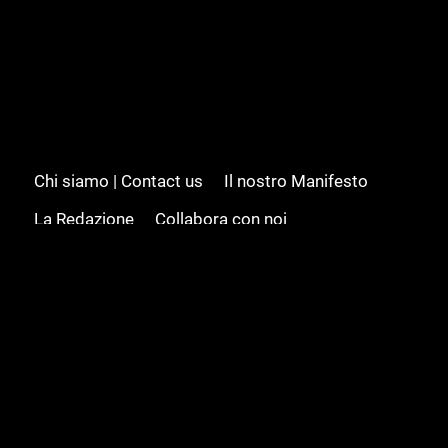
Chi siamo | Contact us
Il nostro Manifesto
La Redazione
Collabora con noi
Advertising/Pubblicità
Modifica il consenso
Cookie policy
Privacy policy
Feed RSS
Sitemap