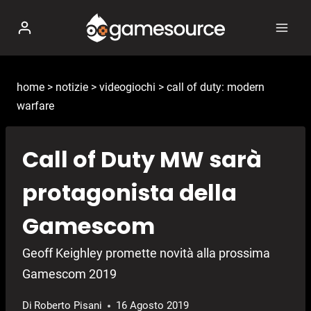
Salta
al
contenuto
home
>
notizie
>
videogiochi
>
call of duty: modern
warfare
Call of Duty MW sarà
protagonista della
Gamescom
Geoff Keighley promette novità alla prossima
Gamescom 2019
Di
Roberto Pisani
16 Agosto 2019