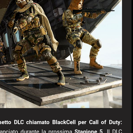
tto DLC chiamato BlackCell per Call of Duty:
lanciato durante la prossima
Stagione 5
. Il DLC