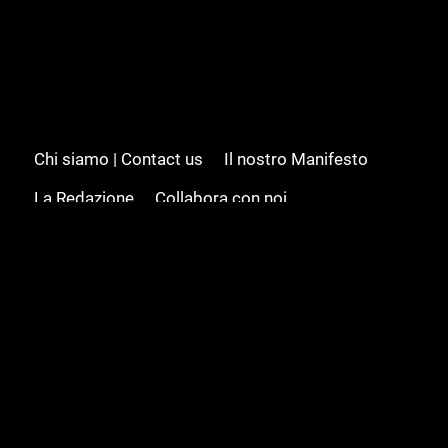
Chi siamo | Contact us
Il nostro Manifesto
La Redazione
Collabora con noi
Advertising/Pubblicità
Modifica il consenso
Cookie policy
Privacy policy
Feed RSS
Sitemap