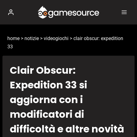
Salta
al
contenuto
home
>
notizie
>
videogiochi
>
clair obscur: expedition
33
Clair Obscur:
Expedition 33 si
aggiorna con i
modificatori di
difficoltà e altre novità