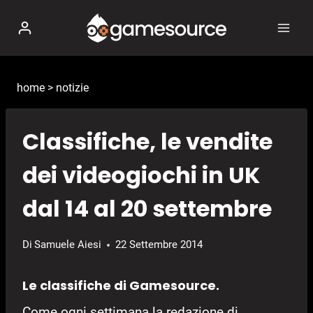
Salta
al
contenuto
home
>
notizie
Classifiche, le vendite
dei videogiochi in UK
dal 14 al 20 settembre
Di
Samuele Aiesi
22 Settembre 2014
Le classifiche di Gamesource.
Come ogni settimana la redazione di