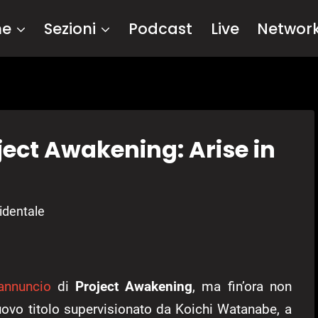
me
Sezioni
Podcast
Live
Networ
ect Awakening: Arise in
cidentale
’annuncio
di
Project Awakening
, ma fin’ora non
uovo titolo supervisionato da Koichi Watanabe, a