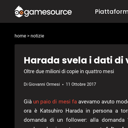
Salta
Piattafor
al
contenuto
home
>
notizie
Harada svela i dati di
Oltre due milioni di copie in quattro mesi
Di
Giovanni Ormesi
11 Ottobre 2017
Già
un paio di mesi fa
avevamo avuto modo d
ora è Katsuhiro Harada in persona a to
domanda di un follower: alla domanda “