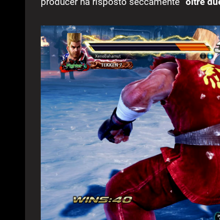
producer ha risposto seccamente “
oltre du