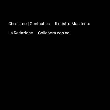
Chi siamo | Contact us
Il nostro Manifesto
La Redazione
Collabora con noi
Advertising/Pubblicità
Modifica il consenso
Cookie policy
Privacy policy
Feed RSS
Sitemap
© 2008 - 2026 Gamesource Italia