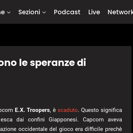
me
Sezioni
Podcast
Live
Networ
ono le speranze di
Capcom
E.X. Troopers
, è
scaduto
. Questo significa
 esca dai confini Giapponesi. Capcom aveva
azione occidentale del gioco era difficile prechè