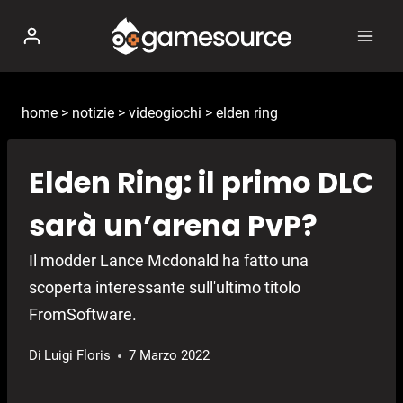
Salta
al
contenuto
home
>
notizie
>
videogiochi
>
elden ring
Elden Ring: il primo DLC
sarà un’arena PvP?
Il modder Lance Mcdonald ha fatto una
scoperta interessante sull'ultimo titolo
FromSoftware.
Di
Luigi Floris
7 Marzo 2022