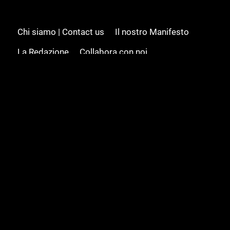
Chi siamo | Contact us
Il nostro Manifesto
La Redazione
Collabora con noi
Advertising/Pubblicità
Modifica il consenso
Cookie policy
Privacy policy
Feed RSS
Sitemap
© 2008 - 2026 Gamesource Italia