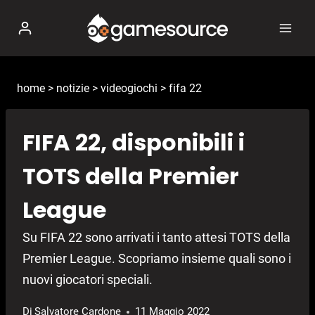
Salta
al
contenuto
home
>
notizie
>
videogiochi
>
fifa 22
FIFA 22, disponibili i
TOTS della Premier
League
Su FIFA 22 sono arrivati i tanto attesi TOTS della
Premier League. Scopriamo insieme quali sono i
nuovi giocatori speciali.
Di
Salvatore Cardone
11 Maggio 2022