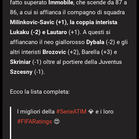
fatto superato
Immobile
, che scende da 87 a
86, a cui si affianca il compagno di squadra
Milinkovic-Savic (+1), la coppia interista
Lukaku (-2) e Lautaro
(+1). A questi si
affiancano il neo giallorosso
Dybala
(-2) e gli
altri interisti
Brozovic
(+2), Barella (+3) e
Skriniar
(-1) oltre al portiere della Juventus
Szcesny
(-1).
Ecco la lista completa:
I migliori della
#SerieATIM
💎 e i loro
#FIFARatings
😍