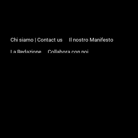
Chi siamo | Contact us
Il nostro Manifesto
La Redazione
Collabora con noi
Advertising/Pubblicità
Modifica il consenso
Cookie policy
Privacy policy
Feed RSS
Sitemap