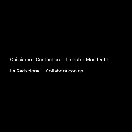
Chi siamo | Contact us
Il nostro Manifesto
La Redazione
Collabora con noi
Advertising/Pubblicità
Modifica il consenso
Cookie policy
Privacy policy
Feed RSS
Sitemap