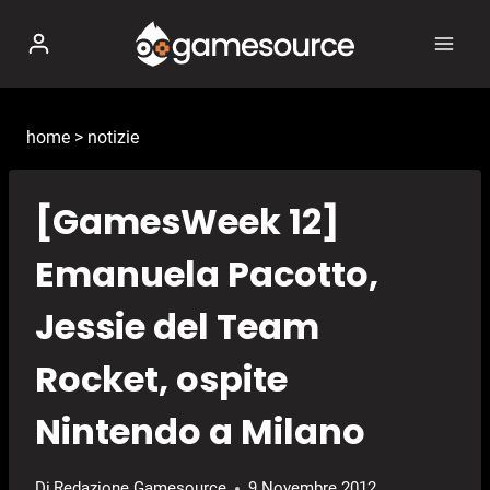
Salta
al
contenuto
home
>
notizie
[GamesWeek 12]
Emanuela Pacotto,
Jessie del Team
Rocket, ospite
Nintendo a Milano
Di
Redazione Gamesource
9 Novembre 2012