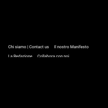
Chi siamo | Contact us
Il nostro Manifesto
La Redazione
Collabora con noi
Advertising/Pubblicità
Modifica il consenso
Cookie policy
Privacy policy
Feed RSS
Sitemap