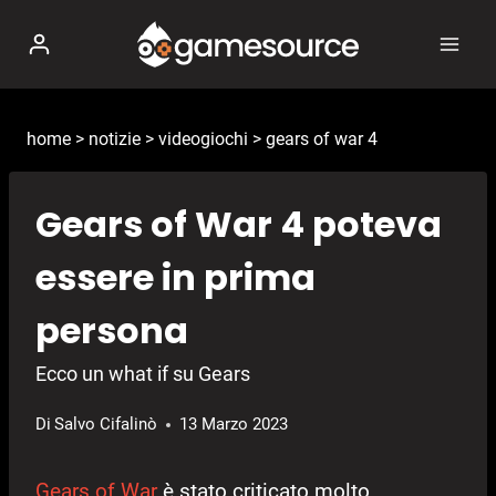
Salta
al
contenuto
home
>
notizie
>
videogiochi
>
gears of war 4
Gears of War 4 poteva
essere in prima
persona
Ecco un what if su Gears
Di
Salvo Cifalinò
13 Marzo 2023
Gears of War
è stato criticato molto