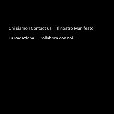
Chi siamo | Contact us
Il nostro Manifesto
La Redazione
Collabora con noi
Advertising/Pubblicità
Modifica il consenso
Cookie policy
Privacy policy
Feed RSS
Sitemap