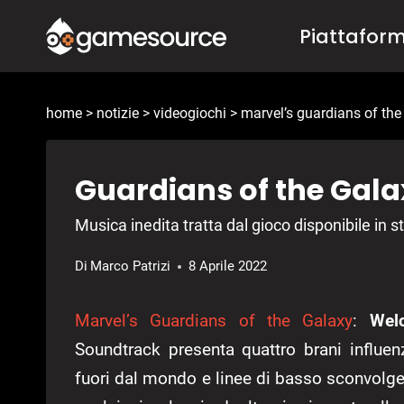
Salta
Piattafor
al
contenuto
home
>
notizie
>
videogiochi
>
marvel’s guardians of the
Guardians of the Gala
Musica inedita tratta dal gioco disponibile in 
Di
Marco Patrizi
8 Aprile 2022
Marvel’s Guardians of the Galaxy
:
Wel
Soundtrack presenta quattro brani influe
fuori dal mondo e linee di basso sconvolgen