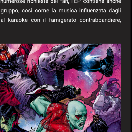
le numerose richieste dei fan, l’EP contiene anche
 gruppo, così come la musica influenzata dagli
 al karaoke con il famigerato contrabbandiere,