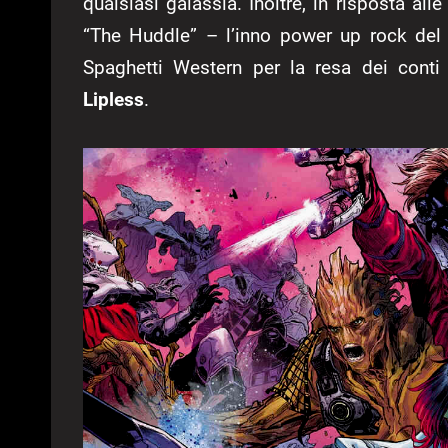
qualsiasi galassia. Inoltre, in risposta al
“The Huddle” – l’inno power up rock del
Spaghetti Western per la resa dei conti
Lipless
.