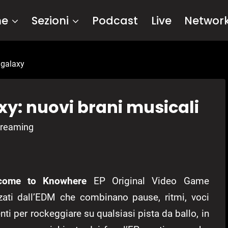
me
Sezioni
Podcast
Live
Networ
 galaxy
xy: nuovi brani musicali
streaming
come to Knowhere
EP Original Video Game
nzati dall’EDM che combinano pause, ritmi, voci
ti per rockeggiare su qualsiasi pista da ballo, in