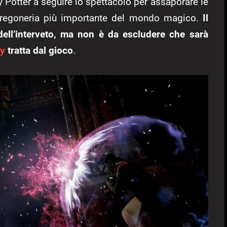
ry Potter a seguire lo spettacolo per assaporare le
tregoneria più importante del mondo magico.
Il
 dell’interveto, ma non è da escludere che sarà
y
tratta dal gioco
.