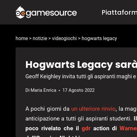
Salta
Piattafor
al
contenuto
home
>
notizie
>
videogiochi
>
hogwarts legacy
Hogwarts Legacy sarà 
Geoff Keighley invita tutti gli aspiranti maghi 
Di
Maria Enrica
17 Agosto 2022
A pochi giorni da
un ulteriore rinvio
, la mag
anticipazione a tutti gli aspiranti studenti.
I
poco rivelato che il
gdr
action di
Warne