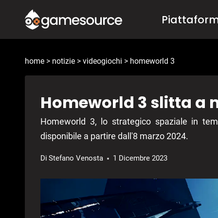
Salta
Piattafor
al
contenuto
home
>
notizie
>
videogiochi
>
homeworld 3
Homeworld 3 slitta a
Homeworld 3, lo strategico spaziale in temp
disponibile a partire dall'8 marzo 2024.
Di
Stefano Venosta
1 Dicembre 2023