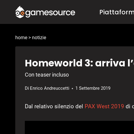
Salta
Piattafor
al
contenuto
home
>
notizie
Homeworld 3: arriva l’
Con teaser incluso
Di
Enrico Andreuccetti
1 Settembre 2019
Dal relativo silenzio del
PAX West 2019
di o