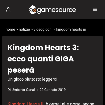
Salta
al
contenuto
home
>
notizie
>
videogiochi
>
kingdom hearts iii
Kingdom Hearts 3:
ecco quanti GIGA
peserà
Un gioco piuttosto leggero!
Di
Umberto Canal
22 Gennaio 2019
Kingdom Hearts III
è ormai alle porte, anche