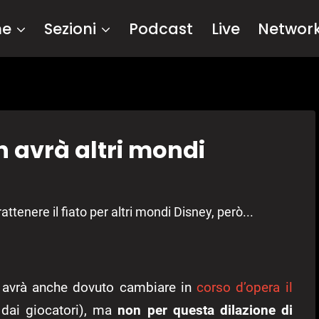
me
Sezioni
Podcast
Live
Networ
n avrà altri mondi
tenere il fiato per altri mondi Disney, però...
 e avrà anche dovuto cambiare in
corso d’opera il
o dai giocatori), ma
non per questa dilazione di