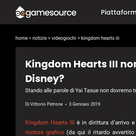
Salta
Piattafor
al
contenuto
home
>
notizie
>
videogiochi
>
kingdom hearts iii
Kingdom Hearts III no
Disney?
Stando alle parole di Yai Tasue non dovremo trat
Di
Vittorio Petrone
3 Gennaio 2019
Kingdom Hearts III
è in dirittura d’arrivo
motore grafico
(da qui il ritardo avvertit