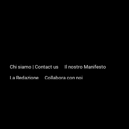
Chi siamo | Contact us
Il nostro Manifesto
La Redazione
Collabora con noi
Advertising/Pubblicità
Modifica il consenso
Cookie policy
Privacy policy
Feed RSS
Sitemap