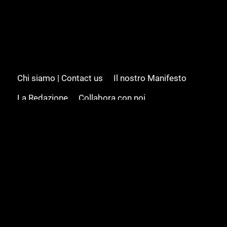
Chi siamo | Contact us
Il nostro Manifesto
La Redazione
Collabora con noi
Advertising/Pubblicità
Modifica il consenso
Cookie policy
Privacy policy
Feed RSS
Sitemap