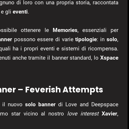
ognuno di loro con una propria storia, raccontata
s
e gli
eventi
.
sibile ottenere le
Memories
, essenziali per
anner
possono essere di varie
tipologie
: in
solo
,
quali ha i propri eventi e sistemi di ricompensa.
enuti anche tramite il banner standard, lo
Xspace
ner – Feverish Attempts
il nuovo
solo banner
di Love and Deepspace
remo star vicino al nostro
love interest
Xavier
,