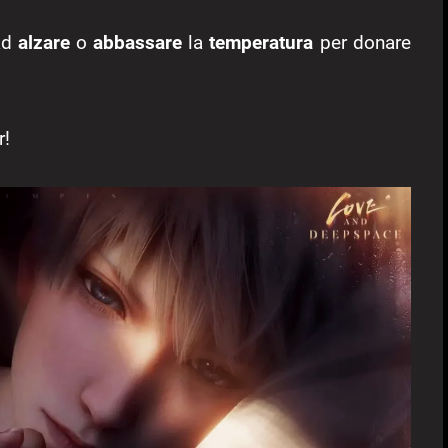
ad
alzare
o
abbassare
la
temperatura
per donare
r!