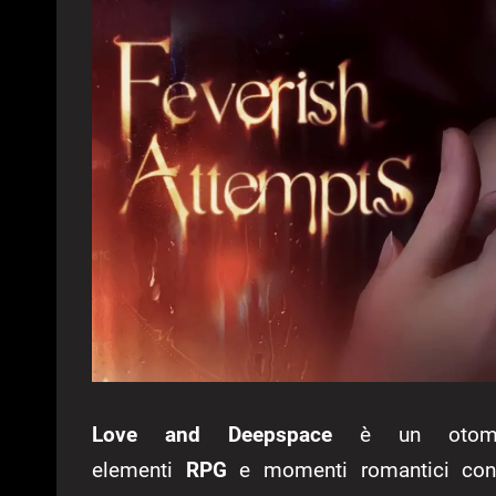
Love and Deepspace
è un otome 
elementi
RPG
e momenti romantici con