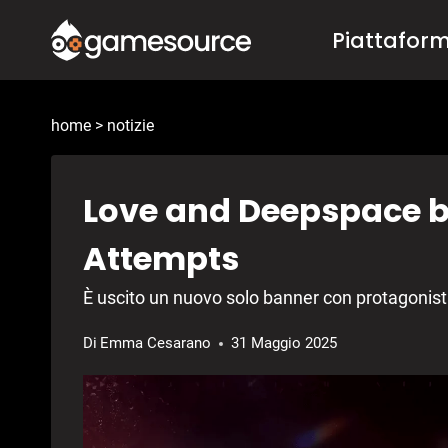
Salta
Piattafor
al
contenuto
home
>
notizie
Love and Deepspace b
Attempts
È uscito un nuovo solo banner con protagonista 
Di
Emma Cesarano
31 Maggio 2025