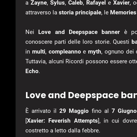
a
Zayne
,
Sylus
,
Caleb
,
Rafayel
e
Xavier
, 
attraverso la
storia principale
, le
Memorie
Nei
Love and Deepspace banner
è pos
conoscere parti delle loro storie. Questi
b
in
multi
,
compleanno
e
myth
, ognuno dei 
Tuttavia, alcuni Ricordi possono essere ott
Echo
.
Love and Deepspace ban
È arrivato il
29 Maggio
fino al
7 Giugno
[
Xavier: Feverish Attempts
], in cui dov
costretto a letto dalla febbre.