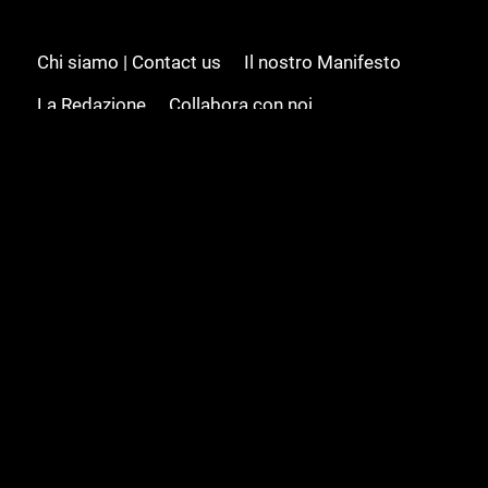
Chi siamo | Contact us
Il nostro Manifesto
La Redazione
Collabora con noi
Advertising/Pubblicità
Modifica il consenso
Cookie policy
Privacy policy
Feed RSS
Sitemap
© 2008 - 2026 Gamesource Italia