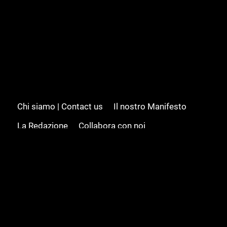
Chi siamo | Contact us
Il nostro Manifesto
La Redazione
Collabora con noi
Advertising/Pubblicità
Modifica il consenso
Cookie policy
Privacy policy
Feed RSS
Sitemap