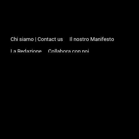
Chi siamo | Contact us
Il nostro Manifesto
La Redazione
Collabora con noi
Advertising/Pubblicità
Modifica il consenso
Cookie policy
Privacy policy
Feed RSS
Sitemap