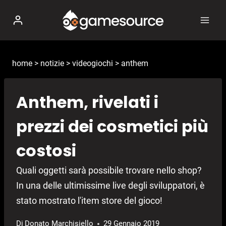
Salta
al
contenuto
home
>
notizie
>
videogiochi
>
anthem
Anthem, rivelati i
prezzi dei cosmetici più
costosi
Quali oggetti sarà possibile trovare nello shop?
In una delle ultimissime live degli sviluppatori, è
stato mostrato l'item store del gioco!
Di
Donato Marchisiello
29 Gennaio 2019