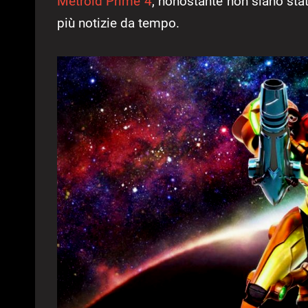
Metroid Prime 4
, nonostante non siano stati
più notizie da tempo.