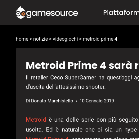
Salta
Piattafor
al
contenuto
home
>
notizie
>
videogiochi
>
metroid prime 4
Metroid Prime 4 sarà ri
Il retailer Ceco SuperGamer ha quest'oggi ag
d'uscita dell'attesissimo shooter.
Di
Donato Marchisiello
10 Gennaio 2019
Metroid
è una delle serie con più seguito
uscita. Ed è naturale che ci sia un hype 