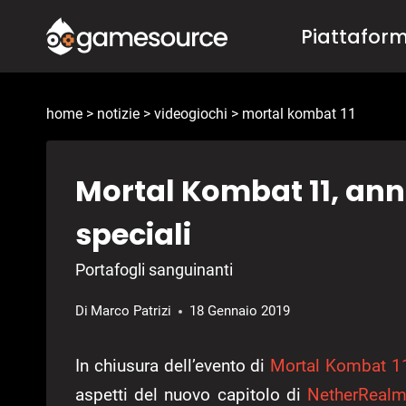
Salta
Piattafor
al
contenuto
home
>
notizie
>
videogiochi
>
mortal kombat 11
Mortal Kombat 11, annu
speciali
Portafogli sanguinanti
Di
Marco Patrizi
18 Gennaio 2019
In chiusura dell’evento di
Mortal Kombat 1
aspetti del nuovo capitolo di
NetherRealm