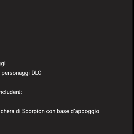
ggi
i personaggi DLC
ncluderà:
schera di Scorpion con base d’appoggio