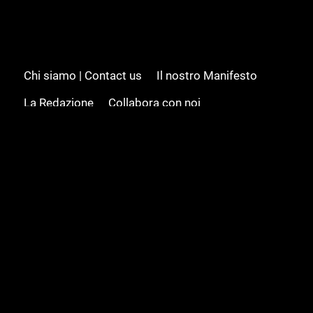
Chi siamo | Contact us
Il nostro Manifesto
La Redazione
Collabora con noi
Advertising/Pubblicità
Modifica il consenso
Cookie policy
Privacy policy
Feed RSS
Sitemap