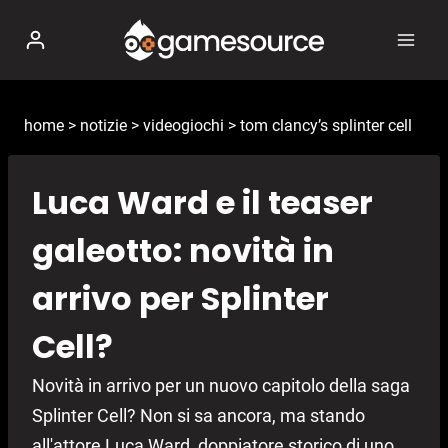
Salta
al
contenuto
home
>
notizie
>
videogiochi
>
tom clancy’s splinter cell
Luca Ward e il teaser
galeotto: novità in
arrivo per Splinter
Cell?
Novità in arrivo per un nuovo capitolo della saga
Splinter Cell? Non si sa ancora, ma stando
all'attore Luca Ward, doppiatore storico di uno